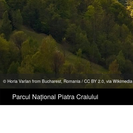
mmons
Parcul Național Piatra Craiului