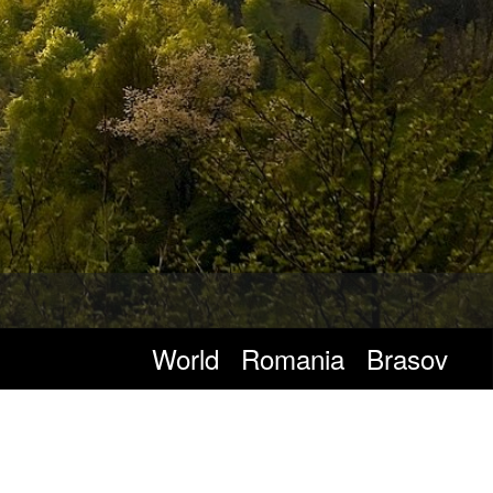
ioboata Andrei
/
CC BY 3.0
, via Wikimedia Commons
World
Romania
Brasov