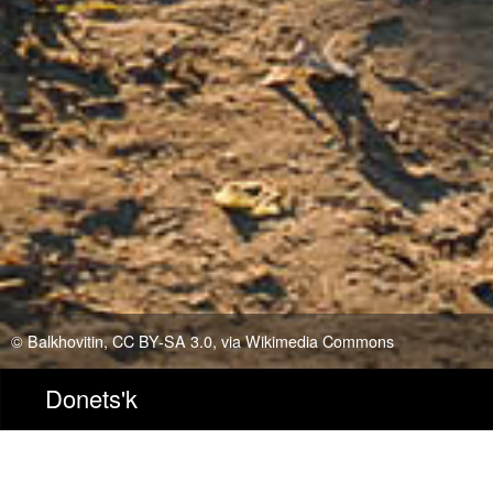
©
Konstantin Brizhnichenko
/
CC BY-SA 4.0
, via Wikimedia Common
Donets'k