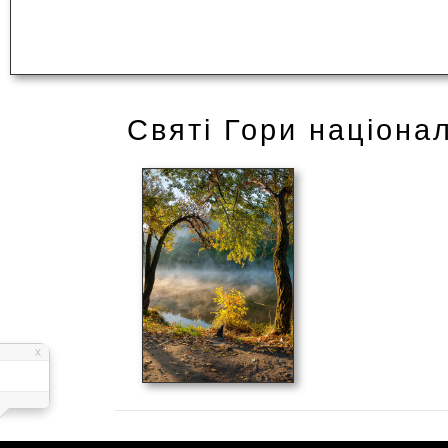
Святі Гори націона