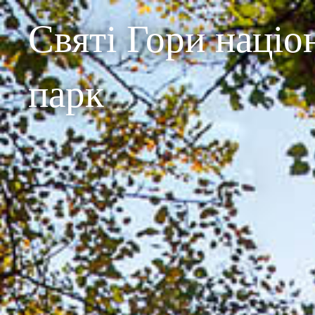
Святі Гори наці
парк